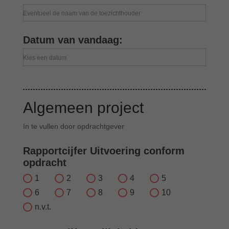
Eventueel de naam van de toezichthouder
Datum van vandaag:
Kies een datum
Algemeen project
In te vullen door opdrachtgever
Rapportcijfer Uitvoering conform
opdracht
1
2
3
4
5
6
7
8
9
10
n.v.t.