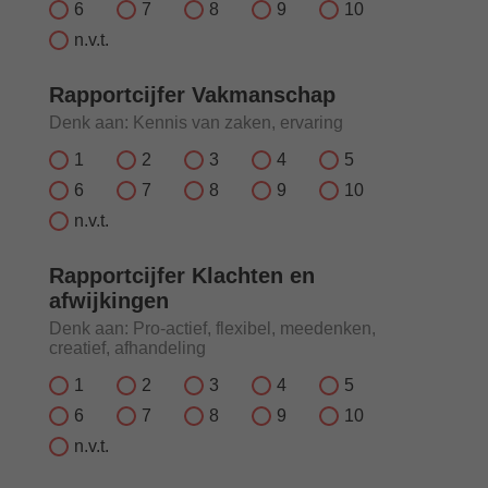
6
7
8
9
10
n.v.t.
Rapportcijfer Vakmanschap
Denk aan: Kennis van zaken, ervaring
1
2
3
4
5
6
7
8
9
10
n.v.t.
Rapportcijfer Klachten en
afwijkingen
Denk aan: Pro‐actief, flexibel, meedenken,
creatief, afhandeling
1
2
3
4
5
6
7
8
9
10
n.v.t.