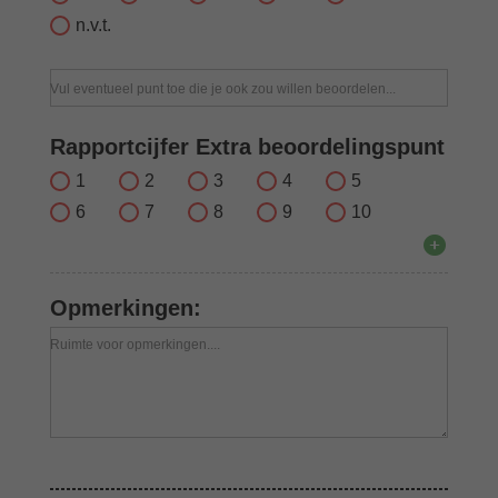
n.v.t.
Vul eventueel punt toe die je ook zou willen beoordelen...
Rapportcijfer Extra beoordelingspunt
1
2
3
4
5
6
7
8
9
10
Opmerkingen:
Ruimte voor opmerkingen....