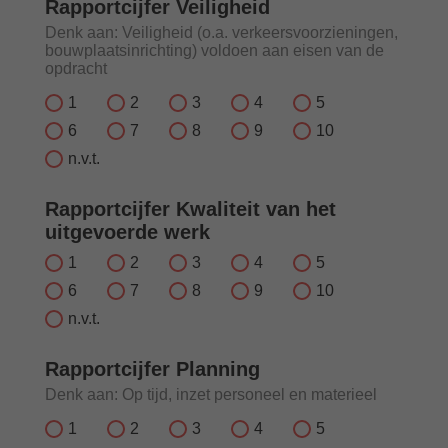
Rapportcijfer Veiligheid
Denk aan: Veiligheid (o.a. verkeersvoorzieningen,
bouwplaatsinrichting) voldoen aan eisen van de
opdracht
1
2
3
4
5
6
7
8
9
10
n.v.t.
Rapportcijfer Kwaliteit van het
uitgevoerde werk
1
2
3
4
5
6
7
8
9
10
n.v.t.
Rapportcijfer Planning
Denk aan: Op tijd, inzet personeel en materieel
1
2
3
4
5