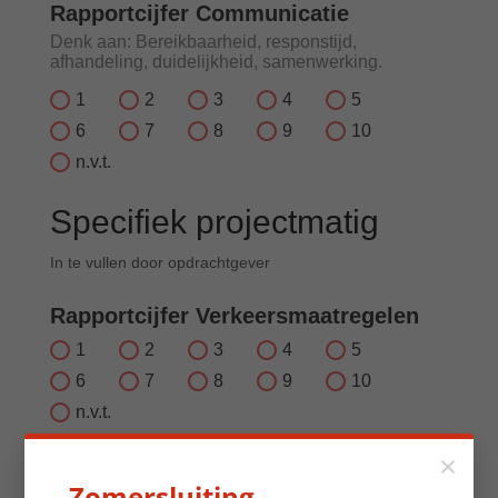
Rapportcijfer Communicatie
Denk aan: Bereikbaarheid, responstijd,
afhandeling, duidelijkheid, samenwerking.
1
2
3
4
5
6
7
8
9
10
n.v.t.
Specifiek projectmatig
In te vullen door opdrachtgever
Rapportcijfer Verkeersmaatregelen
1
2
3
4
5
6
7
8
9
10
n.v.t.
×
Rapportcijfer Straatwerk
Zomersluiting