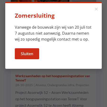
×
Zomersluiting
Vanwege de bouwvak zijn wij van 20 juli tot
7 augustus niet aanwezig. Daarna nemen
wij zo spoedig mogelijk contact met u op.
Sluiten
Werkzaamheden op het hoogspanningsstation van
TenneT
28-10-2025
|
Alsema
,
Ondergrondse infra
,
Projecten
Project Asserwijk 52 – Assen Werkzaamheden
op het hoogspanningsstation van TenneT Voor
project Asserwijk 52 te Assen heeft Alsema