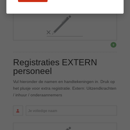
Registraties EXTERN
personeel
Vul hieronder de namen en handtekeningen in. Druk op
het plusje voor extra registratie. Extern: Uitzendkrachten
/ inhuur / onderaannemers
Je volledige naam