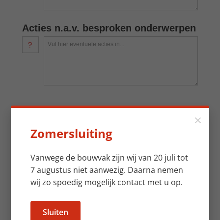
Acties n.a.v. besproken onderwerpen
Vul hier eventuele acties in...
×
Registraties EIGEN
Zomersluiting
personeel
Vanwege de bouwvak zijn wij van 20 juli tot
Vul hieronder de namen en handtekeningen in. Vergeet
7 augustus niet aanwezig. Daarna nemen
je zelf als spreker ook niet in te vullen.. Druk op het
plusje voor extra registratie. EIGEN: Alsema personeel /
wij zo spoedig mogelijk contact met u op.
detachering / stagiairs / BBL
Sluiten
Je volledige naam